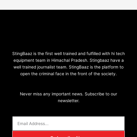
e
t
t
t
e
b
a
u
t
l
o
g
b
e
o
o
r
e
r
p
k
a
e
-
m
f
StingBaaz is the first well trained and fulfilled with hi tech
equipment team in Himachal Pradesh. Stingbaaz have a
well trained journalist team. StingBaaz is the platform to
open the criminal face in the front of the society.
Never miss any important news. Subscribe to our
newsletter.
Email