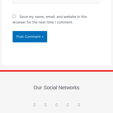
Save my name, email, and website in this
browser for the next time I comment.
Our Social Networks
F
I
Y
T
E
a
n
o
w
n
c
s
u
i
v