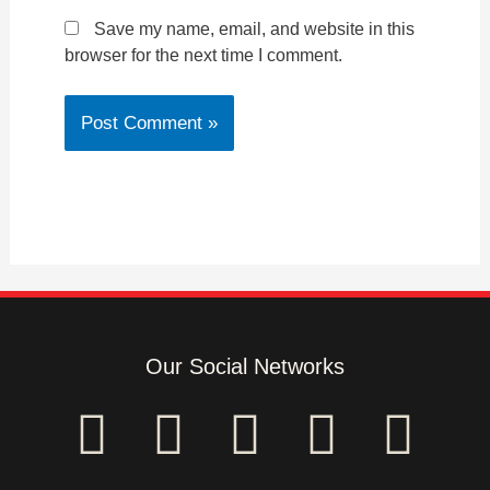
Save my name, email, and website in this
browser for the next time I comment.
Our Social Networks
F
I
Y
T
E
a
n
o
w
n