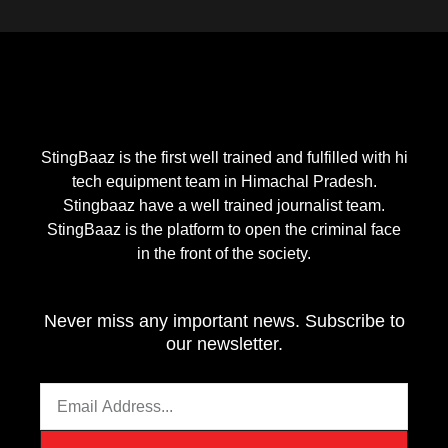
c
s
u
i
v
e
t
t
t
e
b
a
u
t
l
StingBaaz is the first well trained and fulfilled with hi
o
g
b
e
o
tech equipment team in Himachal Pradesh.
Stingbaaz have a well trained journalist team.
StingBaaz is the platform to open the criminal face
o
r
e
r
p
in the front of the society.
k
a
e
Never miss any important news. Subscribe to
-
m
our newsletter.
f
Email