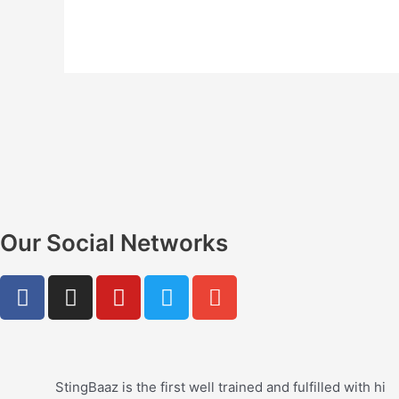
Our Social Networks
F
I
Y
T
E
a
n
o
w
n
c
s
u
i
v
e
t
t
t
e
b
a
u
t
l
StingBaaz is the first well trained and fulfilled with hi
o
g
b
e
o