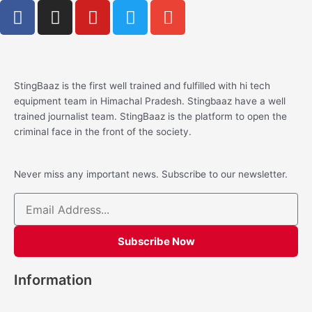
F
I
Y
T
E
a
n
o
w
n
c
s
u
i
v
e
t
t
t
e
b
a
u
t
l
StingBaaz is the first well trained and fulfilled with hi tech
o
g
b
e
o
equipment team in Himachal Pradesh. Stingbaaz have a well
o
r
e
r
p
trained journalist team. StingBaaz is the platform to open the
k
a
e
criminal face in the front of the society.
-
m
f
Never miss any important news. Subscribe to our newsletter.
Email
Subscribe Now
Information