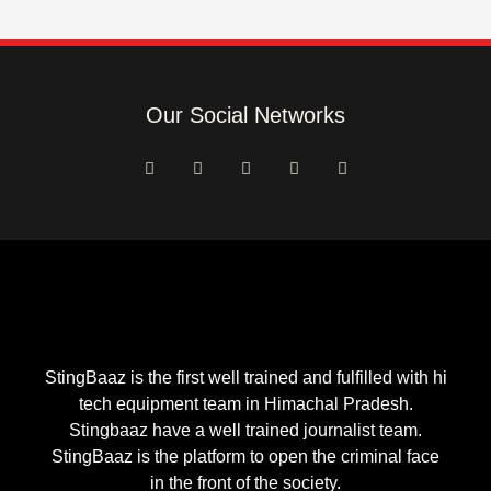
Our Social Networks
F
I
Y
T
E
a
n
o
w
n
c
s
u
i
v
e
t
t
t
e
b
a
u
t
l
o
g
b
e
o
o
r
e
r
p
k
a
e
-
m
f
StingBaaz is the first well trained and fulfilled with hi
tech equipment team in Himachal Pradesh.
Stingbaaz have a well trained journalist team.
StingBaaz is the platform to open the criminal face
in the front of the society.